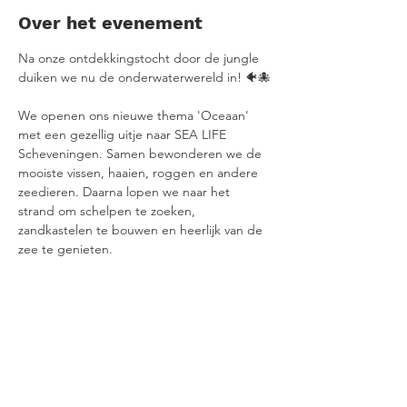
Over het evenement
Na onze ontdekkingstocht door de jungle 
duiken we nu de onderwaterwereld in! 🐠🐙
We openen ons nieuwe thema 'Oceaan' 
met een gezellig uitje naar SEA LIFE 
Scheveningen. Samen bewonderen we de 
mooiste vissen, haaien, roggen en andere 
zeedieren. Daarna lopen we naar het 
strand om schelpen te zoeken, 
zandkastelen te bouwen en heerlijk van de 
zee te genieten.
📍 Locatie: SEA LIFE Scheveningen
Strandweg 13, 2586 JK Den Haag
🕥 Tijd: 10.30 – 13.30 uur (of blijf gezellig 
langer!)
🎟️ Entree SEA LIFE (online):