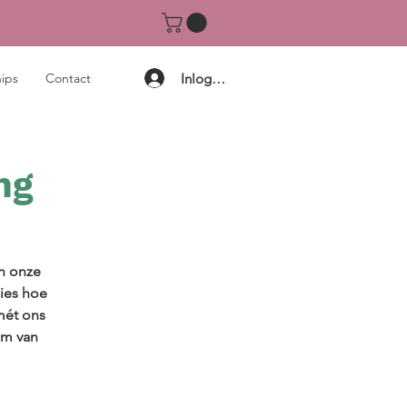
Inloggen
ips
Contact
ng
en onze
ies hoe
mét ons
am van