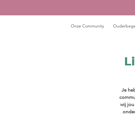
Onze Community
Ouderbege
L
Je heb
commun
wij jo
onder