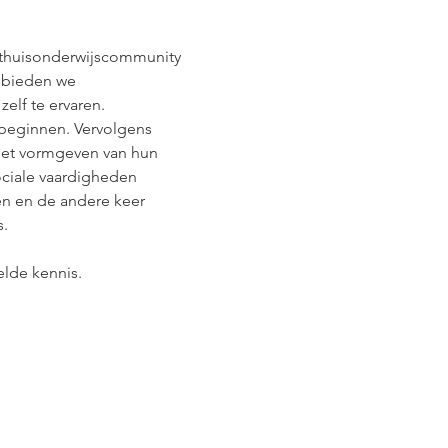
thuisonderwijscommunity 
 bieden we 
elf te ervaren.
beginnen. Vervolgens 
 het vormgeven van hun 
ciale vaardigheden 
en en de andere keer 
s.
elde kennis.