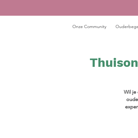
Onze Community
Ouderbege
Thuison
Wil je
ouder
exper