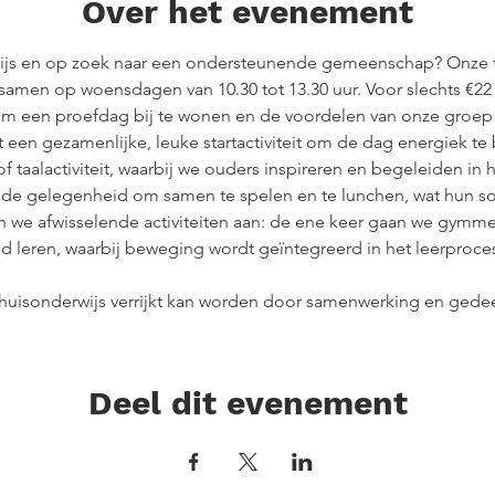
Over het evenement
ijs en op zoek naar een ondersteunende gemeenschap? Onze 
amen op woensdagen van 10.30 tot 13.30 uur. Voor slechts €22
m een proefdag bij te wonen en de voordelen van onze groep z
en gezamenlijke, leuke startactiviteit om de dag energiek te 
f taalactiviteit, waarbij we ouders inspireren en begeleiden in
n de gelegenheid om samen te spelen en te lunchen, wat hun so
n we afwisselende activiteiten aan: de ene keer gaan we gymm
 leren, waarbij beweging wordt geïntegreerd in het leerproce
 thuisonderwijs verrijkt kan worden door samenwerking en gede
Deel dit evenement