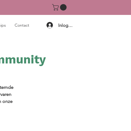
Inloggen
ips
Contact
ommunity
estemde
rvaren
n onze