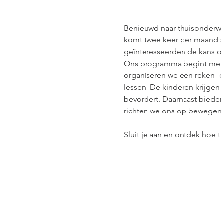
Benieuwd naar thuisonderw
komt twee keer per maand s
geïnteresseerden de kans o
Ons programma begint met e
organiseren we een reken- o
lessen. De kinderen krijge
bevordert. Daarnaast biede
richten we ons op bewegend
Sluit je aan en ontdek hoe