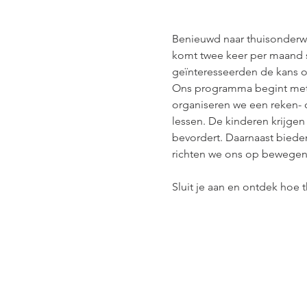
Benieuwd naar thuisonderw
komt twee keer per maand s
geïnteresseerden de kans o
Ons programma begint met e
organiseren we een reken- o
lessen. De kinderen krijge
bevordert. Daarnaast biede
richten we ons op bewegend
Sluit je aan en ontdek hoe