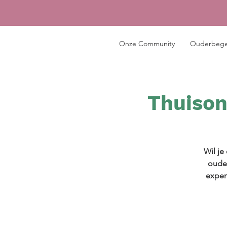
Onze Community
Ouderbege
Thuison
Wil je
ouder
exper