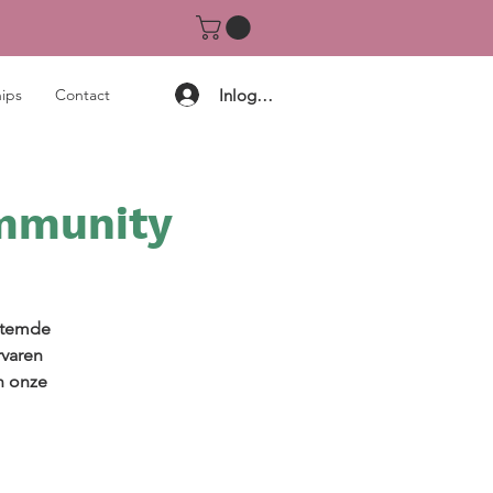
Inloggen
ips
Contact
ommunity
estemde
rvaren
n onze