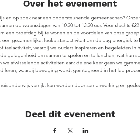
Over het evenement
ijs en op zoek naar een ondersteunende gemeenschap? Onze 
amen op woensdagen van 10.30 tot 13.30 uur. Voor slechts €22
m een proefdag bij te wonen en de voordelen van onze groep z
en gezamenlijke, leuke startactiviteit om de dag energiek te 
f taalactiviteit, waarbij we ouders inspireren en begeleiden in
n de gelegenheid om samen te spelen en te lunchen, wat hun so
n we afwisselende activiteiten aan: de ene keer gaan we gymm
 leren, waarbij beweging wordt geïntegreerd in het leerproce
 thuisonderwijs verrijkt kan worden door samenwerking en gede
Deel dit evenement