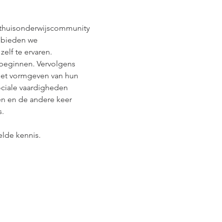
thuisonderwijscommunity 
 bieden we 
elf te ervaren.
beginnen. Vervolgens 
 het vormgeven van hun 
ciale vaardigheden 
en en de andere keer 
s.
elde kennis.