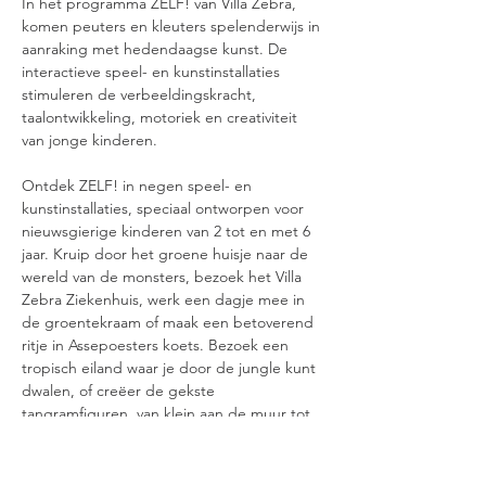
In het programma ZELF! van Villa Zebra, 
komen peuters en kleuters spelenderwijs in 
aanraking met hedendaagse kunst. De 
interactieve speel- en kunstinstallaties 
stimuleren de verbeeldingskracht, 
taalontwikkeling, motoriek en creativiteit 
van jonge kinderen.
Ontdek ZELF! in negen speel- en 
kunstinstallaties, speciaal ontworpen voor 
nieuwsgierige kinderen van 2 tot en met 6 
jaar. Kruip door het groene huisje naar de 
wereld van de monsters, bezoek het Villa 
Zebra Ziekenhuis, werk een dagje mee in 
de groentekraam of maak een betoverend 
ritje in Assepoesters koets. Bezoek een 
tropisch eiland waar je door de jungle kunt 
dwalen, of creëer de gekste 
tangramfiguren, van klein aan de muur tot 
groots op de vloer. Ben je een artiest in de 
dop? Zoek dan backstage de beste outfit 
voor je act en klim op het podium. Bouwer 