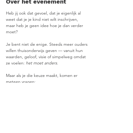
Over het evenement
Heb jij ook dat gevoel, dat je eigenlijk al 
weet dat je je kind niet wilt inschrijven, 
maar heb je geen idee hoe je dan verder 
moet?
Je bent niet de enige. Steeds meer ouders 
willen thuisonderwijs geven — vanuit hun 
waarden, geloof, visie of simpelweg omdat 
ze voelen: 
het moet anders.
Maar als je die keuze maakt, komen er 
meteen vragen:
Hoe werkt dat juridisch met de 
Leerplichtwet?
Wat moet ik wel en niet doen bij de 
gemeente?
Hoe pak ik het thuis praktisch aan met 
bijv werk?