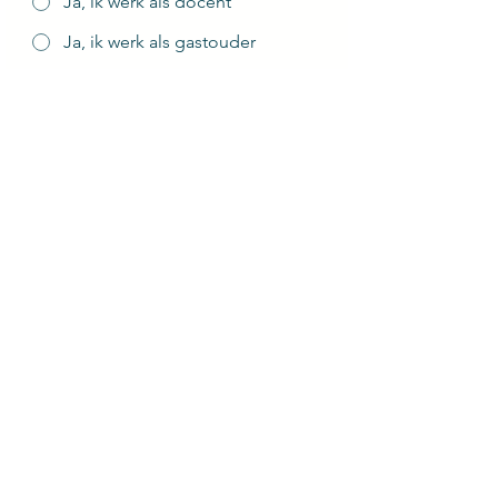
Ja, ik werk als docent
Ja, ik werk als gastouder
Ik heb gewerkt als docent
Ik heb gewerkt als gastouder
Nee
Hoeveel dagen per week zou je willen
werken?
1 dag
2 dagen
3 dagen
4+ dagen
Vanaf wanneer zou je willen starten
Dag
Maand