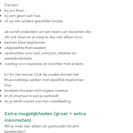
Dat kan:
bij jou thuis
bij een gezin aan huis
of op een andere geschikte locatie
Je wordt onderdeel van een team van docenten die
dit ook doen en je staat er dus niet alleen voor:
kant-en-klare lesplannen
uitgewerkte themaweken
opdrachten voor taal, schrijven, rekenen en
wereldoriëntatie
overleg voor inspiratie en inzichten met andere
👉 En het mooie:
Ook de ouders binnen het
thuisonderwijs werken met dezelfde lesplannen
Dus:
kinderen bouwen echt ergens naartoe
er zit structuur in wat je aanbiedt
en je werkt samen aan hun ontwikkeling
Extra mogelijkheden (groei + extra
inkomsten)
Wil je méér dan alleen als gastouder/docent
begeleiden?