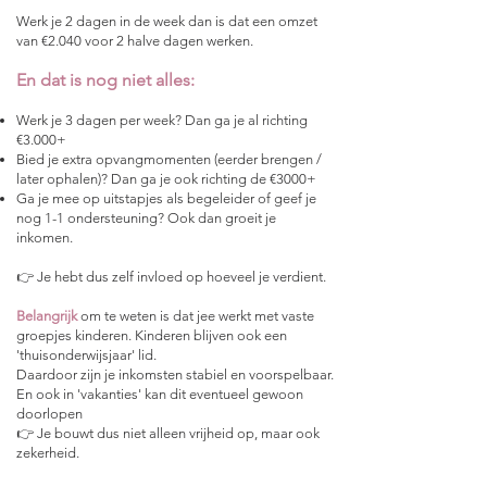
Werk je 2 dagen in de week dan is dat een omzet
van €2.040 voor 2 halve dagen werken.
En dat is nog niet alles:
Werk je 3 dagen per week? Dan ga je al richting
€3.000+
Bied je extra opvangmomenten (eerder brengen /
later ophalen)? Dan ga je ook richting de €3000+
Ga je mee op uitstapjes als begeleider of geef je
nog 1-1 ondersteuning? Ook dan groeit je
inkomen.
👉 Je hebt dus zelf invloed op hoeveel je verdient.
Belangrijk
om te weten is dat jee werkt met vaste
groepjes kinderen. Kinderen blijven ook een
'thuisonderwijsjaar' lid.
Daardoor zijn je inkomsten stabiel en voorspelbaar.
En ook in 'vakanties' kan dit eventueel gewoon
doorlopen
👉 Je bouwt dus niet alleen vrijheid op, maar ook
zekerheid.