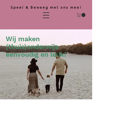
Speel & Beweeg met ons mee!
Wij maken
(thuis)onderwijs
eenvoudig en leuk!