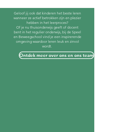
Geloof jij ook dat kinderen het beste leren
wanneer ze actief betrokken zijn en plezier
hebben in het leerproces?
Of je nu thuisonderwijs geeft of docent
bent in het regulier onderwijs, bij de Speel
en Beweegschool vind je een inspirerende
omgeving waardoor leren leuk en zinvol
wordt.
Ontdek meer over ons en ons team