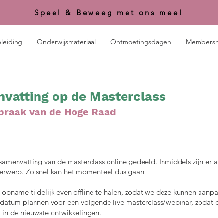
Speel & Beweeg met ons mee!
leiding
Onderwijsmateriaal
Ontmoetingsdagen
Membersh
nvatting op de Masterclass
spraak van de Hoge Raad
menvatting van de masterclass online gedeeld. Inmiddels zijn er 
rwerp. Zo snel kan het momenteel dus gaan.
name tijdelijk even offline te halen, zodat we deze kunnen aanpas
atum plannen voor een volgende live masterclass/webinar, zodat 
in de nieuwste ontwikkelingen.