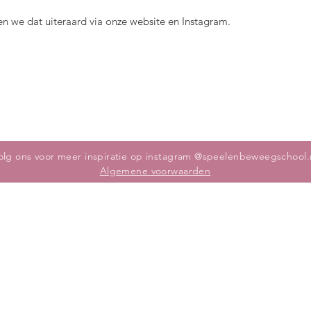
en we dat uiteraard via onze website en Instagram.
olg ons voor meer inspiratie op instagram @speelenbeweegschool.
Algemene voorwaarden