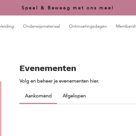
Speel & Beweeg met ons mee!
leiding
Onderwijsmateriaal
Ontmoetingsdagen
Membersh
Evenementen
Volg en beheer je evenementen hier.
Aankomend
Afgelopen