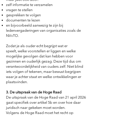
zelf informatie te verzamelen
vragen te stellen
gesprekken te volgen
documenten te lezen
en bijvoorbeeld aanwezig te zijn bij
ledenvergaderingen van organisaties zoals de
NVvTO.
Zodat je als ouder echt begrijpt
wat er
speelt,
welke voorstellen er liggen
en welke
mogelijke gevolgen dat kan hebben voor
gezinnen en ouderlijk gezag. D
eze tijd dus om
verantwoordelijkheid van ouders zelf. Niet blind
iets volgen of tekenen, maar bewust begrijpen
waar je achter staat en welke ontwikkelingen er
plaatsvinden.
3. De uitspraak van de Hoge Raad
De uitspraak van de Hoge Raad van 21 april 2026
gaat specifiek over artikel 5b en over hoe daar
juridisch naar gekeken moet worden.
Volgens de Hoge Raad moet het recht op
onderwijs zwaar meewegen en kan een beroep
op 5b bij openbaar onderwijs nog maar in