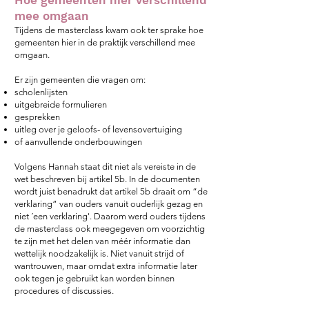
mee omgaan
Tijdens de masterclass kwam ook ter sprake hoe
gemeenten hier in de praktijk verschillend mee
omgaan.
Er zijn gemeenten die vragen om:
scholenlijsten
uitgebreide formulieren
gesprekken
uitleg over je geloofs- of levensovertuiging
of aanvullende onderbouwingen
Volgens Hannah staat dit niet als vereiste in de
wet beschreven bij artikel 5b. In de documenten
wordt juist benadrukt dat artikel 5b draait om “de
verklaring” van ouders vanuit ouderlijk gezag en
niet ´een verklaring'.
Daarom werd ouders tijdens
de masterclass ook meegegeven om voorzichtig
te zijn met het delen van méér informatie dan
wettelijk noodzakelijk is. Niet vanuit strijd of
wantrouwen, maar omdat extra informatie later
ook tegen je gebruikt kan worden binnen
procedures of discussies.