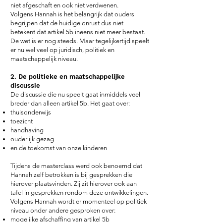
niet afgeschaft en ook niet verdwenen.
Volgens Hannah is het belangrijk dat ouders
begrijpen dat de huidige onrust dus niet
betekent dat artikel 5b ineens niet meer bestaat.
De wet is er nog steeds. Maar tegelijkertijd speelt
er nu wel veel op juridisch, politiek en
maatschappelijk niveau.
2. De politieke en maatschappelijke
discussie
De discussie die nu speelt gaat inmiddels veel
breder dan alleen artikel 5b. Het gaat over:
thuisonderwijs
toezicht
handhaving
ouderlijk gezag
en de toekomst van onze kinderen
Tijdens de masterclass werd ook benoemd dat
Hannah zelf betrokken is bij gesprekken die
hierover plaatsvinden. Zij zit hierover ook aan
tafel in gesprekken rondom deze ontwikkelingen.
V
olgens Hannah wordt er momenteel op politiek
niveau onder andere gesproken over:
mogelijke afschaffing van artikel 5b